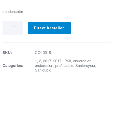
condensator
38.
Condensator
Direct bestellen
30
UF
IP68
en
XL
SKU:
CO100181
aantal
1
,
2
,
2017
,
2017
,
IP68
,
onderdelen
,
Categories:
onderdelen
,
pro/classic
,
Sanibroyeur
,
Sanicubic