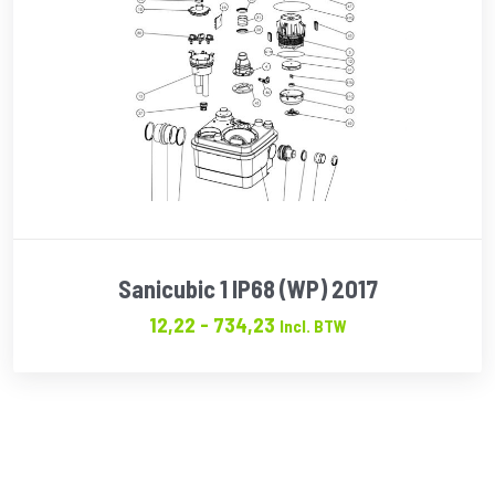
Sanicubic 1 IP68 (WP) 2017
Prijsklasse:
12,22
-
734,23
Incl. BTW
€12.22
tot
€734.23