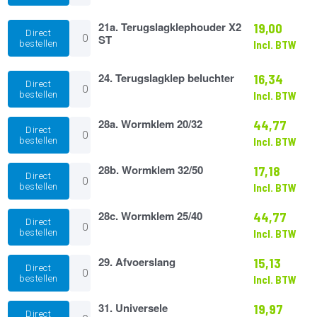
aantal
hoog
compleet
21a.
21a. Terugslagklephouder X2
19,00
Direct
(Saniaccess)
Terugslagklephouder
ST
bestellen
Incl. BTW
aantal
X2
ST
aantal
24.
24. Terugslagklep beluchter
16,34
Direct
Terugslagklep
bestellen
Incl. BTW
beluchter
aantal
28a.
28a. Wormklem 20/32
44,77
Direct
Wormklem
bestellen
Incl. BTW
20/32
aantal
28b.
28b. Wormklem 32/50
17,18
Direct
Wormklem
bestellen
Incl. BTW
32/50
aantal
28c.
28c. Wormklem 25/40
44,77
Direct
Wormklem
bestellen
Incl. BTW
25/40
aantal
29.
29. Afvoerslang
15,13
Direct
Afvoerslang
bestellen
Incl. BTW
aantal
31.
31. Universele
19,97
Direct