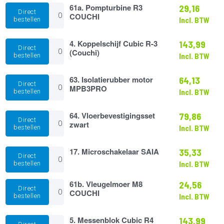
bl.
61a.
61a. Pompturbine R3
29,16
aantal
Direct
Pompturbine
COUCHI
bestellen
Incl. BTW
R3
COUCHI
aantal
4.
4. Koppelschijf Cubic R-3
143,99
Direct
Koppelschijf
(Couchi)
bestellen
Incl. BTW
Cubic
R-
3
63.
63. Isolatierubber motor
64,13
Direct
(Couchi)
Isolatierubber
MPB3PRO
bestellen
Incl. BTW
aantal
motor
MPB3PRO
aantal
64.
64. Vloerbevestigingsset
79,86
Direct
Vloerbevestigingsset
zwart
bestellen
Incl. BTW
zwart
aantal
17.
17. Microschakelaar SAIA
35,33
Direct
Microschakelaar
bestellen
Incl. BTW
SAIA
aantal
61b.
61b. Vleugelmoer M8
24,56
Direct
Vleugelmoer
COUCHI
bestellen
Incl. BTW
M8
COUCHI
aantal
5.
5. Messenblok Cubic R4
143,99