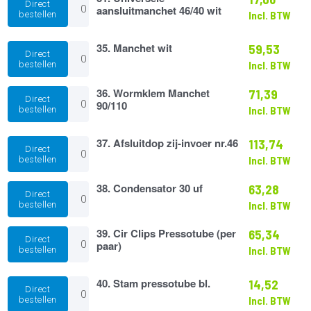
Direct
Universele
aansluitmanchet 46/40 wit
bestellen
Incl. BTW
aansluitmanchet
46/40
wit
35.
35. Manchet wit
59,53
Direct
aantal
Manchet
bestellen
Incl. BTW
wit
aantal
36.
36. Wormklem Manchet
71,39
Direct
Wormklem
90/110
bestellen
Incl. BTW
Manchet
90/110
aantal
37.
37. Afsluitdop zij-invoer nr.46
113,74
Direct
Afsluitdop
bestellen
Incl. BTW
zij-
invoer
38.
38. Condensator 30 uf
63,28
nr.46
Direct
Condensator
aantal
bestellen
Incl. BTW
30
uf
39.
39. Cir Clips Pressotube (per
65,34
aantal
Direct
Cir
paar)
bestellen
Incl. BTW
Clips
Pressotube
(per
40.
40. Stam pressotube bl.
14,52
Direct
paar)
Stam
bestellen
Incl. BTW
aantal
pressotube