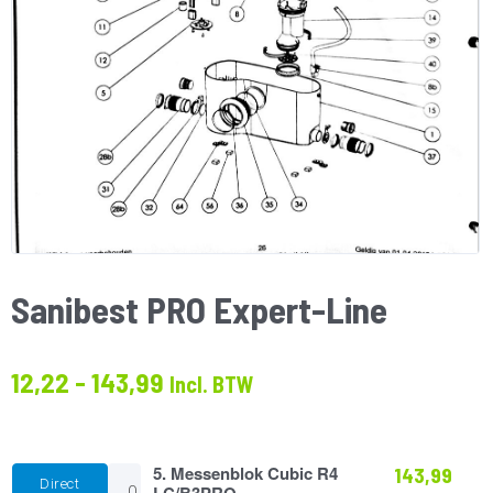
Sanibest PRO Expert-Line
Prijsklasse:
12,22
-
143,99
Incl. BTW
€12.22
tot
€143.99
5.
5. Messenblok Cubic R4
143,99
Direct
Messenblok
LC/B3PRO