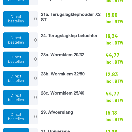
Incl. BTW
R3
wit
aantal
hoog
compleet
21a.
21a. Terugslagklephouder X2
19,00
Direct
(Saniaccess)
Terugslagklephouder
ST
bestellen
Incl. BTW
aantal
X2
ST
aantal
24.
24. Terugslagklep beluchter
16,34
Direct
Terugslagklep
bestellen
Incl. BTW
beluchter
aantal
28a.
28a. Wormklem 20/32
44,77
Direct
Wormklem
bestellen
Incl. BTW
20/32
aantal
28b.
28b. Wormklem 32/50
12,83
Direct
Wormklem
bestellen
Incl. BTW
32/50
aantal
28c.
28c. Wormklem 25/40
44,77
Direct
Wormklem
bestellen
Incl. BTW
25/40
aantal
29.
29. Afvoerslang
15,13
Direct
Afvoerslang
bestellen
Incl. BTW
aantal
31.
31. Universele
17,06