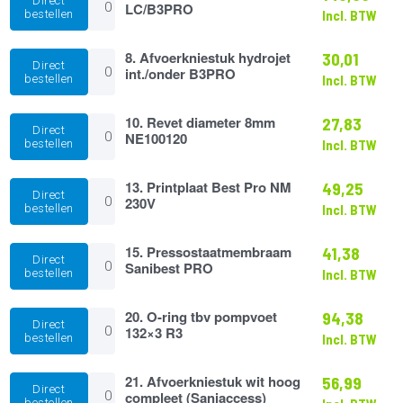
Direct
Messenblok
LC/B3PRO
bestellen
Incl. BTW
Cubic
R4
LC/B3PRO
8.
8. Afvoerkniestuk hydrojet
30,01
Direct
aantal
Afvoerkniestuk
int./onder B3PRO
bestellen
Incl. BTW
hydrojet
int./onder
B3PRO
10.
10. Revet diameter 8mm
27,83
Direct
aantal
Revet
NE100120
bestellen
Incl. BTW
diameter
8mm
NE100120
13.
13. Printplaat Best Pro NM
49,25
Direct
aantal
Printplaat
230V
bestellen
Incl. BTW
Best
Pro
NM
15.
15. Pressostaatmembraam
41,38
Direct
230V
Pressostaatmembraam
Sanibest PRO
bestellen
Incl. BTW
aantal
Sanibest
PRO
aantal
20.
20. O-ring tbv pompvoet
94,38
Direct
O-
132×3 R3
bestellen
Incl. BTW
ring
tbv
pompvoet
21.
21. Afvoerkniestuk wit hoog
56,99
Direct
132x3
Afvoerkniestuk
compleet (Saniaccess)
bestellen