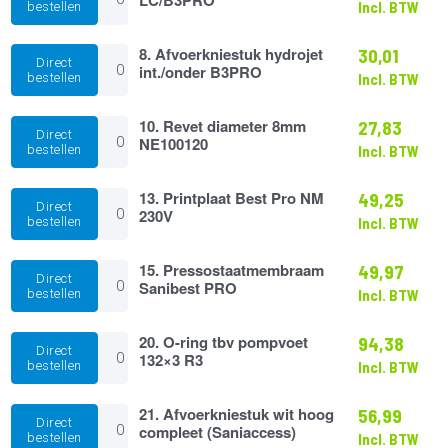
Incl. BTW
bestellen
Cubic
R4
8.
LC/B3PRO
8. Afvoerkniestuk hydrojet
30,01
Direct
Afvoerkniestuk
aantal
int./onder B3PRO
bestellen
Incl. BTW
hydrojet
int./onder
B3PRO
10.
10. Revet diameter 8mm
27,83
Direct
aantal
Revet
NE100120
bestellen
Incl. BTW
diameter
8mm
NE100120
13.
13. Printplaat Best Pro NM
49,25
Direct
aantal
Printplaat
230V
bestellen
Incl. BTW
Best
Pro
NM
15.
15. Pressostaatmembraam
49,97
Direct
230V
Pressostaatmembraam
Sanibest PRO
bestellen
Incl. BTW
aantal
Sanibest
PRO
aantal
20.
20. O-ring tbv pompvoet
94,38
Direct
O-
132×3 R3
bestellen
Incl. BTW
ring
tbv
pompvoet
21.
21. Afvoerkniestuk wit hoog
56,99
Direct
132x3
Afvoerkniestuk
compleet (Saniaccess)
bestellen
Incl. BTW
R3
wit