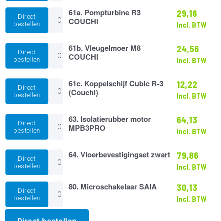
bl.
61a.
61a. Pompturbine R3
29,16
aantal
Direct
Pompturbine
COUCHI
bestellen
Incl. BTW
R3
COUCHI
aantal
61b.
61b. Vleugelmoer M8
24,56
Direct
Vleugelmoer
COUCHI
bestellen
Incl. BTW
M8
COUCHI
aantal
61c.
61c. Koppelschijf Cubic R-3
12,22
Direct
Koppelschijf
(Couchi)
bestellen
Incl. BTW
Cubic
R-
3
63.
63. Isolatierubber motor
64,13
Direct
(Couchi)
Isolatierubber
MPB3PRO
bestellen
Incl. BTW
aantal
motor
MPB3PRO
aantal
64.
64. Vloerbevestigingset zwart
79,86
Direct
Vloerbevestigingset
bestellen
Incl. BTW
zwart
aantal
80.
80. Microschakelaar SAIA
30,13
Direct
Microschakelaar
bestellen
Incl. BTW
SAIA
aantal
Direct bestellen