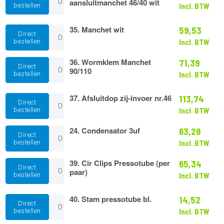
Universele
aansluitmanchet 46/40 wit
bestellen
Incl. BTW
aansluitmanchet
46/40
wit
35.
35. Manchet wit
59,53
Direct
aantal
Manchet
bestellen
Incl. BTW
wit
aantal
36.
36. Wormklem Manchet
71,39
Direct
Wormklem
90/110
bestellen
Incl. BTW
Manchet
90/110
aantal
37.
37. Afsluitdop zij-invoer nr.46
113,74
Direct
Afsluitdop
bestellen
Incl. BTW
zij-
invoer
24.
24. Condensator 3uf
63,28
nr.46
Direct
Condensator
aantal
bestellen
Incl. BTW
3uf
aantal
39.
39. Cir Clips Pressotube (per
65,34
Direct
Cir
paar)
bestellen
Incl. BTW
Clips
Pressotube
(per
40.
40. Stam pressotube bl.
14,52
Direct
paar)
Stam
bestellen
Incl. BTW
aantal
pressotube