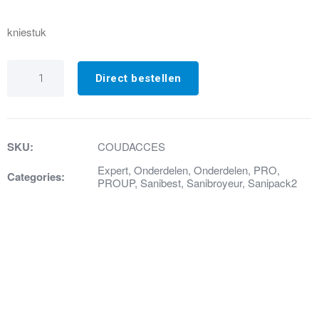
kniestuk
21.
Afvoerkniestuk
Direct bestellen
wit
hoog
compleet
(Saniaccess)
aantal
SKU:
COUDACCES
Expert
,
Onderdelen
,
Onderdelen
,
PRO
,
Categories:
PROUP
,
Sanibest
,
Sanibroyeur
,
Sanipack2