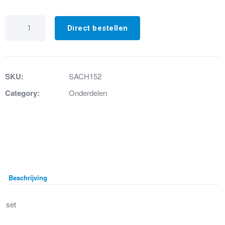
Toebehorenset
SaniAccess
Direct bestellen
3
aantal
SKU:
SACH152
Category:
Onderdelen
Beschrijving
set