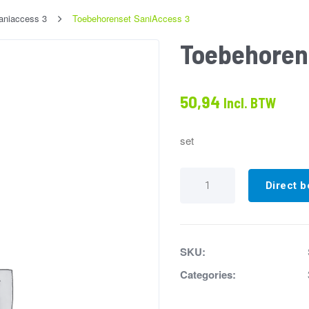
aniaccess 3
Toebehorenset SaniAccess 3
Toebehoren
50,94
Incl. BTW
set
Toebehorenset
SaniAccess
Direct b
3
aantal
SKU:
Categories: