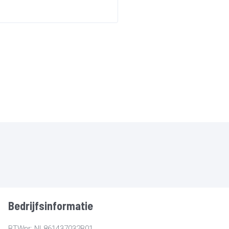
Bedrijfsinformatie
BTWnr: NL861437032B01