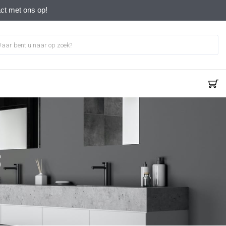
act met ons op!
3