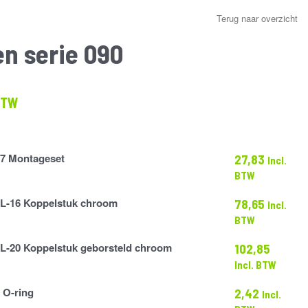
Terug naar overzicht
n serie 090
klasse:
 BTW
2
.63
7 Montageset
27,83
Incl.
BTW
L-16 Koppelstuk chroom
78,65
Incl.
BTW
L-20 Koppelstuk geborsteld chroom
102,85
Incl. BTW
 O-ring
2,42
Incl.