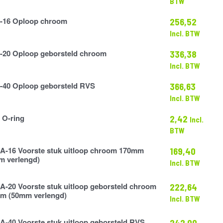
BTW
-16 Oploop chroom
256,52
Incl. BTW
-20 Oploop geborsteld chroom
336,38
Incl. BTW
-40 Oploop geborsteld RVS
366,63
Incl. BTW
 O-ring
2,42
Incl.
BTW
A-16 Voorste stuk uitloop chroom 170mm
169,40
m verlengd)
Incl. BTW
A-20 Voorste stuk uitloop geborsteld chroom
222,64
m (50mm verlengd)
Incl. BTW
A-40 Voorste stuk uitloop geborsteld RVS
242,00