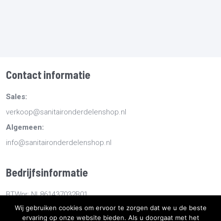
Contact informatie
Sales:
verkoop@sanitaironderdelenshop.nl
Algemeen:
info@sanitaironderdelenshop.nl
Bedrijfsinformatie
BTWnr: NL861437032B01
Wij gebruiken cookies om ervoor te zorgen dat we u de beste
KvKnr: 78527112
ervaring op onze website bieden. Als u doorgaat met het