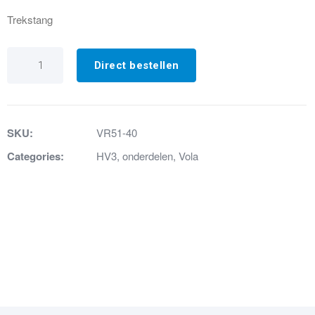
Trekstang
VR51-
40
Direct bestellen
Trekstang
geborsteld
RVS
aantal
SKU:
VR51-40
Categories:
HV3
,
onderdelen
,
Vola