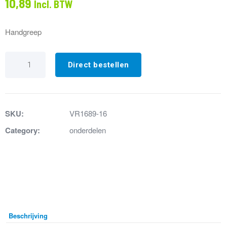
10,89
Incl. BTW
Handgreep
VR1689-
16
Direct bestellen
Handgreep
tbv
A14
chroom
aantal
SKU:
VR1689-16
Category:
onderdelen
Beschrijving