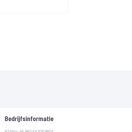
Bedrijfsinformatie
BTWnr: NL861437032B01