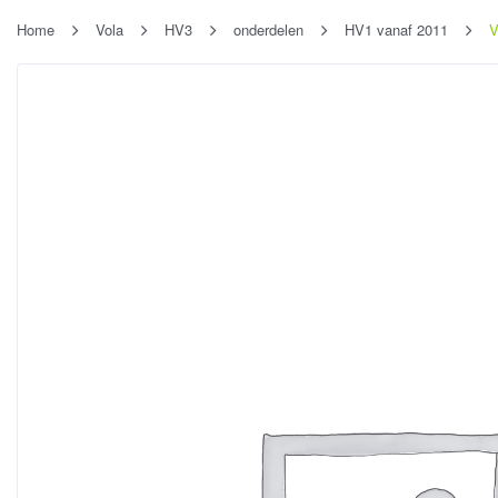
Home
Vola
HV3
onderdelen
HV1 vanaf 2011
V