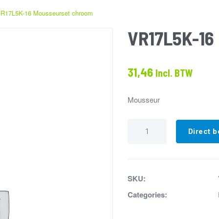
R17L5K-16 Mousseurset chroom
VR17L5K-16
31,46
Incl. BTW
Mousseur
VR17L5K-
16
Direct b
Mousseurset
chroom
aantal
SKU:
Categories: