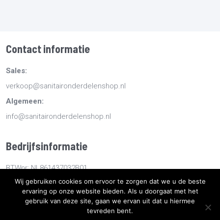
Contact informatie
Sales:
verkoop@sanitaironderdelenshop.nl
Algemeen:
info@sanitaironderdelenshop.nl
Bedrijfsinformatie
BTWnr: NL861437032B01
Wij gebruiken cookies om ervoor te zorgen dat we u de beste
KvKnr: 78527112
ervaring op onze website bieden. Als u doorgaat met het
gebruik van deze site, gaan we ervan uit dat u hiermee
tevreden bent.
Copyright
2026
Sanitaironderdelenshop.nl
-
Retourneren -