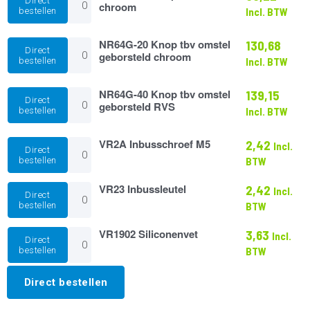
Direct
16
chroom
bestellen
Incl. BTW
Knop
tbv
omstel
NR64G-
NR64G-20 Knop tbv omstel
130,68
Direct
chroom
20
geborsteld chroom
bestellen
Incl. BTW
aantal
Knop
tbv
omstel
NR64G-
NR64G-40 Knop tbv omstel
139,15
Direct
geborsteld
40
geborsteld RVS
bestellen
Incl. BTW
chroom
Knop
aantal
tbv
omstel
VR2A
VR2A Inbusschroef M5
2,42
Incl.
Direct
geborsteld
Inbusschroef
bestellen
BTW
RVS
M5
aantal
aantal
VR23
VR23 Inbussleutel
2,42
Incl.
Direct
Inbussleutel
bestellen
BTW
aantal
VR1902
VR1902 Siliconenvet
3,63
Incl.
Direct
Siliconenvet
bestellen
BTW
aantal
Direct bestellen