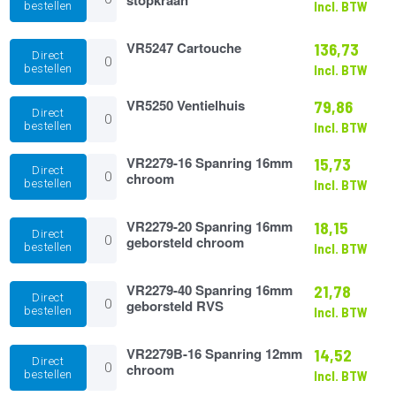
Incl. BTW
bestellen
tbv
de
VR5247
stopkraan
VR5247 Cartouche
136,73
Direct
Cartouche
aantal
bestellen
Incl. BTW
aantal
VR5250
VR5250 Ventielhuis
79,86
Direct
Ventielhuis
bestellen
Incl. BTW
aantal
VR2279-
VR2279-16 Spanring 16mm
15,73
Direct
16
chroom
bestellen
Incl. BTW
Spanring
16mm
chroom
VR2279-
VR2279-20 Spanring 16mm
18,15
Direct
aantal
20
geborsteld chroom
bestellen
Incl. BTW
Spanring
16mm
geborsteld
VR2279-
VR2279-40 Spanring 16mm
21,78
Direct
chroom
40
geborsteld RVS
bestellen
Incl. BTW
aantal
Spanring
16mm
geborsteld
VR2279B-
VR2279B-16 Spanring 12mm
14,52
Direct
RVS
16
chroom
bestellen
Incl. BTW
aantal
Spanring