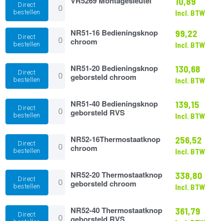
VR5269 Montagesleutel
10,89
Direct
Montagesleutel
bestellen
Incl. BTW
aantal
NR51-
NR51-16 Bedieningsknop
99,22
Direct
16
chroom
bestellen
Incl. BTW
Bedieningsknop
chroom
aantal
NR51-
NR51-20 Bedieningsknop
130,68
Direct
20
geborsteld chroom
bestellen
Incl. BTW
Bedieningsknop
geborsteld
chroom
NR51-
NR51-40 Bedieningsknop
139,15
Direct
aantal
40
geborsteld RVS
bestellen
Incl. BTW
Bedieningsknop
geborsteld
RVS
NR52-
NR52-16Thermostaatknop
256,52
Direct
aantal
16Thermostaatknop
chroom
bestellen
Incl. BTW
chroom
aantal
NR52-
NR52-20 Thermostaatknop
338,80
Direct
20
geborsteld chroom
bestellen
Incl. BTW
Thermostaatknop
geborsteld
chroom
NR52-
NR52-40 Thermostaatknop
361,79
Direct
aantal
40
geborsteld RVS