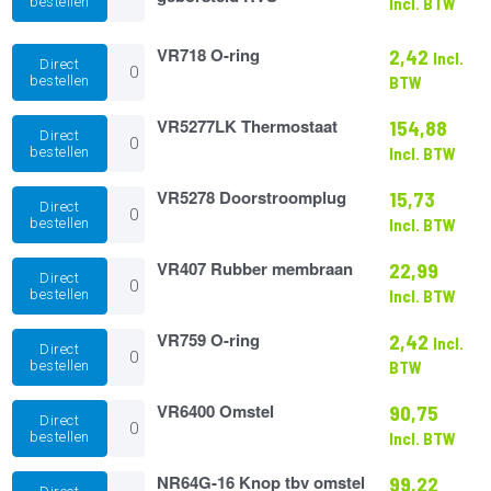
bestellen
Incl. BTW
Thermostaatknop
geborsteld
RVS
VR718
VR718 O-ring
2,42
Incl.
Direct
aantal
O-
bestellen
BTW
ring
aantal
VR5277LK
VR5277LK Thermostaat
154,88
Direct
Thermostaat
bestellen
Incl. BTW
aantal
VR5278
VR5278 Doorstroomplug
15,73
Direct
Doorstroomplug
bestellen
Incl. BTW
aantal
VR407
VR407 Rubber membraan
22,99
Direct
Rubber
bestellen
Incl. BTW
membraan
aantal
VR759
VR759 O-ring
2,42
Incl.
Direct
O-
bestellen
BTW
ring
aantal
VR6400
VR6400 Omstel
90,75
Direct
Omstel
bestellen
Incl. BTW
aantal
NR64G-
NR64G-16 Knop tbv omstel
99,22