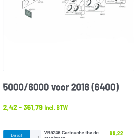
5000/6000 voor 2018 (6400)
Prijsklasse:
2,42
-
361,79
Incl. BTW
€2.42
tot
€361.79
VR5246
VR5246 Cartouche tbv de
99,22
Direct
Cartouche
stopkraan