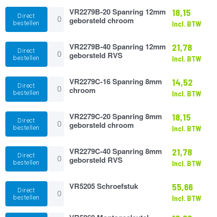
12mm
chroom
VR2279B-
VR2279B-20 Spanring 12mm
18,15
Direct
aantal
20
geborsteld chroom
bestellen
Incl. BTW
Spanring
12mm
geborsteld
VR2279B-
VR2279B-40 Spanring 12mm
21,78
Direct
chroom
40
geborsteld RVS
bestellen
Incl. BTW
aantal
Spanring
12mm
geborsteld
VR2279C-
VR2279C-16 Spanring 8mm
14,52
Direct
RVS
16
chroom
bestellen
Incl. BTW
aantal
Spanring
8mm
chroom
VR2279C-
VR2279C-20 Spanring 8mm
18,15
Direct
aantal
20
geborsteld chroom
bestellen
Incl. BTW
Spanring
8mm
geborsteld
VR2279C-
VR2279C-40 Spanring 8mm
21,78
Direct
chroom
40
geborsteld RVS
bestellen
Incl. BTW
aantal
Spanring
8mm
geborsteld
VR5205
VR5205 Schroefstuk
55,66
Direct
RVS
Schroefstuk
bestellen
Incl. BTW
aantal
aantal
VR5269