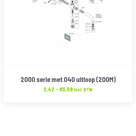
2000 serie met 040 uitloop (200M)
Prijsklasse:
2,42
-
95,59
Incl. BTW
€2.42
tot
€95.59