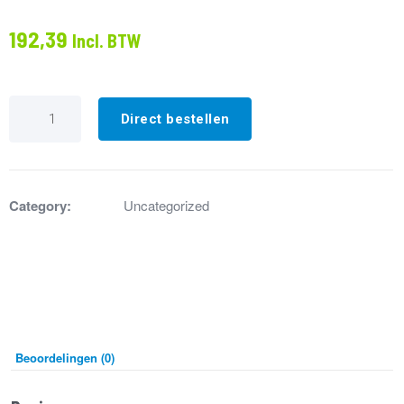
192,39
Incl. BTW
IP694128
Slang
Direct bestellen
Gas
3/4"
Lengte
2000mm
Compleet
Category:
Uncategorized
met
koppelingen
aantal
Beoordelingen (0)