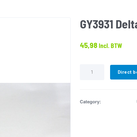
GY3931 Delt
45,98
Incl. BTW
GY3931
Delta
Direct b
T
sensor
XR/HR/TR
aantal
Category: