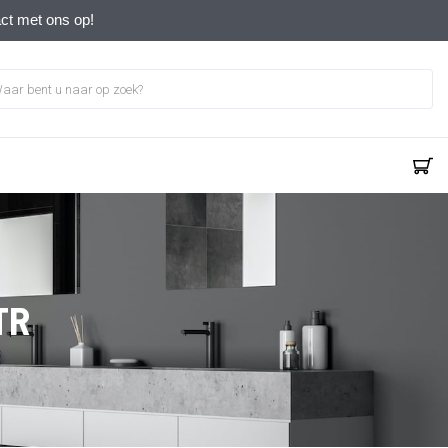
act met ons op!
TR