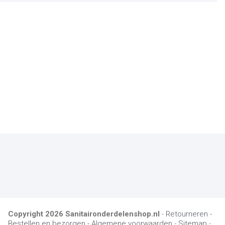
Copyright
2026
Sanitaironderdelenshop.nl
-
Retourneren -
Bestellen en bezorgen -
Algemene voorwaarden
-
Sitemap
-