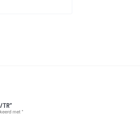
R/TR”
rkeerd met
*