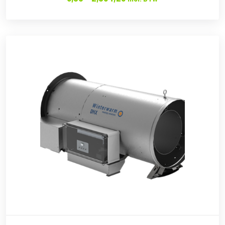
€6.05
tot
€2,064.26