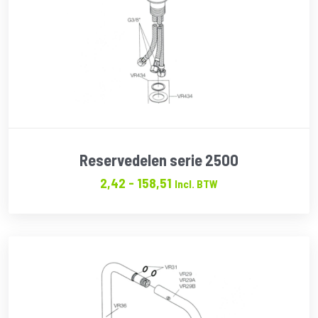
Reservedelen serie 2500
Prijsklasse:
2,42
-
158,51
Incl. BTW
€2.42
tot
€158.51