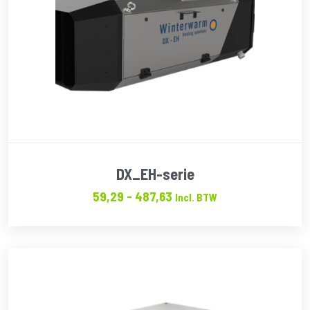
DX_EH-serie
Prijsklasse:
59,29
-
487,63
Incl. BTW
€59.29
tot
€487.63