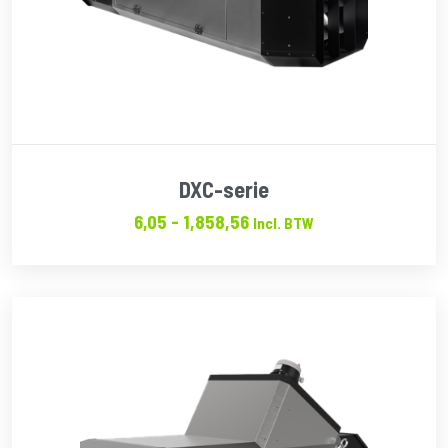
DXC-serie
Prijsklasse:
6,05
-
1,858,56
Incl. BTW
€6.05
tot
€1,858.56