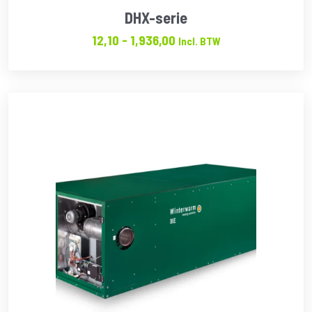
DHX-serie
Prijsklasse:
12,10
-
1,936,00
Incl. BTW
€12.10
tot
€1,936.00