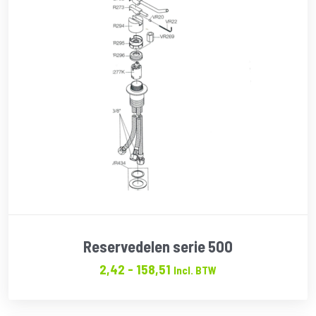
Reservedelen serie 500
Prijsklasse:
2,42
-
158,51
Incl. BTW
€2.42
tot
€158.51