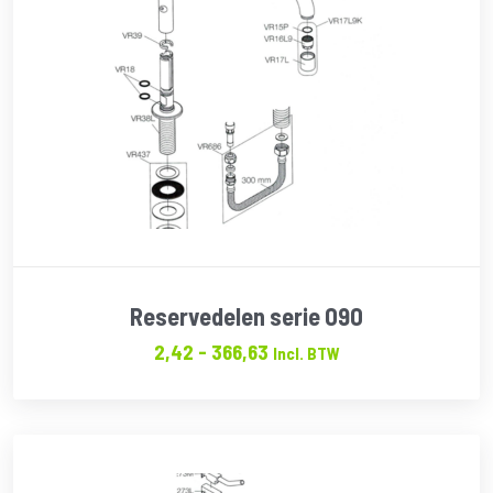
Reservedelen serie 090
Prijsklasse:
2,42
-
366,63
Incl. BTW
€2.42
tot
€366.63