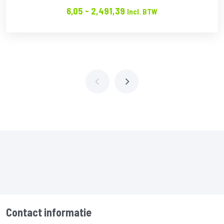
Prijsklasse:
6,05
-
2,491,39
Incl. BTW
€6.05
tot
€2,491.39
Contact informatie