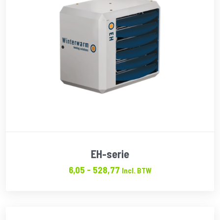
EH-serie
Prijsklasse:
6,05
-
528,77
Incl. BTW
€6.05
tot
€528.77