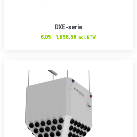
DXE-serie
Prijsklasse:
6,05
-
1,858,56
Incl. BTW
€6.05
tot
€1,858.56