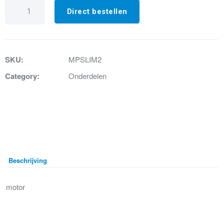
3.
Motor
Direct bestellen
Sanislim
aantal
SKU:
MPSLIM2
Category:
Onderdelen
Beschrijving
motor