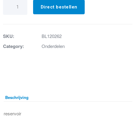
1.
Reservoir
Direct bestellen
SR
aantal
SKU:
BL120262
Category:
Onderdelen
Beschrijving
reservoir