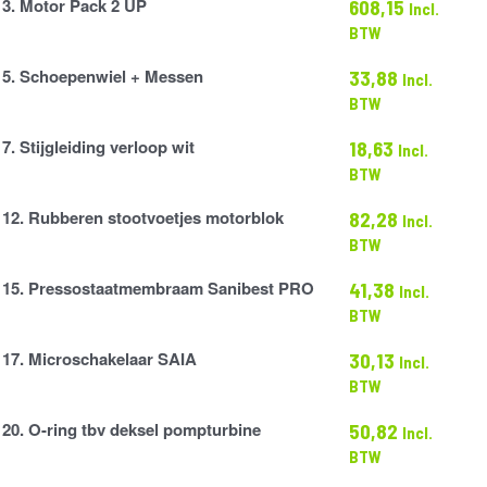
3. Motor Pack 2 UP
608,15
Incl.
BTW
5. Schoepenwiel + Messen
33,88
Incl.
iel
BTW
7. Stijgleiding verloop wit
18,63
Incl.
g
BTW
12. Rubberen stootvoetjes motorblok
82,28
Incl.
BTW
es
15. Pressostaatmembraam Sanibest PRO
41,38
Incl.
atmembraam
BTW
17. Microschakelaar SAIA
30,13
Incl.
kelaar
BTW
20. O-ring tbv deksel pompturbine
50,82
Incl.
BTW