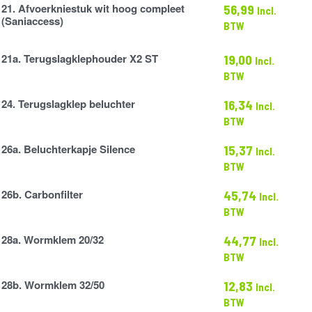
21. Afvoerkniestuk wit hoog compleet
56,99
Incl.
stuk
(Saniaccess)
ne
BTW
21a. Terugslagklephouder X2 ST
19,00
Incl.
s)
klephouder
BTW
24. Terugslagklep beluchter
16,34
Incl.
lep
BTW
26a. Beluchterkapje Silence
15,37
Incl.
apje
BTW
26b. Carbonfilter
45,74
Incl.
er
BTW
28a. Wormklem 20/32
44,77
Incl.
BTW
28b. Wormklem 32/50
12,83
Incl.
BTW