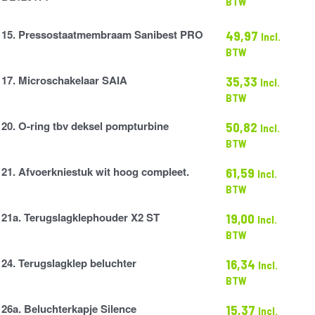
BTW
es
15. Pressostaatmembraam Sanibest PRO
49,97
Incl.
atmembraam
BTW
17. Microschakelaar SAIA
35,33
Incl.
kelaar
BTW
20. O-ring tbv deksel pompturbine
50,82
Incl.
BTW
21. Afvoerkniestuk wit hoog compleet.
61,59
Incl.
stuk
ne
BTW
21a. Terugslagklephouder X2 ST
19,00
Incl.
klephouder
BTW
24. Terugslagklep beluchter
16,34
Incl.
lep
BTW
26a. Beluchterkapje Silence
15,37
Incl.