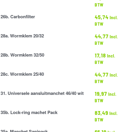
apje
BTW
26b. Carbonfilter
45,74
Incl.
er
BTW
28a. Wormklem 20/32
44,77
Incl.
BTW
28b. Wormklem 32/50
17,18
Incl.
BTW
28c. Wormklem 25/40
44,77
Incl.
BTW
31. Universele aansluitmanchet 46/40 wit
19,97
Incl.
BTW
anchet
35b. Lock-ring machet Pack
83,49
Incl.
BTW
35a. Manchet Sanipack
66,19