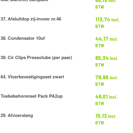
Incl.
BTW
37. Afsluitdop zij-invoer nr.46
113,74
Incl.
BTW
38. Condensator 10uf
44,17
Incl.
or
BTW
39. Cir Clips Pressotube (per paar)
65,34
Incl.
BTW
e
64. Vloerbevestigingsset zwart
79,86
Incl.
tigingsset
BTW
renset
Toebebehorenset Pack PA2up
49,01
Incl.
BTW
29. Afvoerslang
15,13
Incl.
ng
BTW