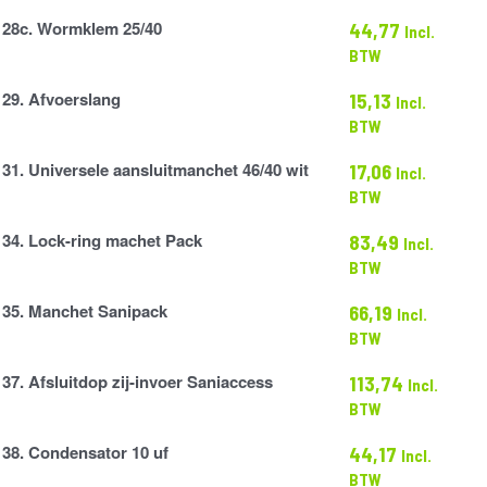
28c. Wormklem 25/40
44,77
Incl.
BTW
29. Afvoerslang
15,13
Incl.
ng
BTW
31. Universele aansluitmanchet 46/40 wit
17,06
Incl.
BTW
anchet
34. Lock-ring machet Pack
83,49
Incl.
BTW
35. Manchet Sanipack
66,19
Incl.
BTW
37. Afsluitdop zij-invoer Saniaccess
113,74
Incl.
BTW
38. Condensator 10 uf
44,17
s
Incl.
or
BTW