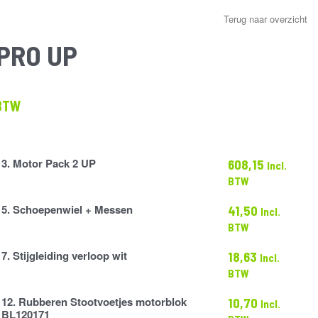
Terug naar overzicht
 PRO UP
klasse:
 BTW
70
.15
3. Motor Pack 2 UP
608,15
Incl.
BTW
5. Schoepenwiel + Messen
41,50
Incl.
iel
BTW
7. Stijgleiding verloop wit
18,63
Incl.
g
BTW
12. Rubberen Stootvoetjes motorblok
10,70
Incl.
BL120171