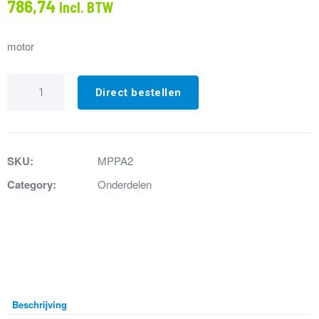
786,74
Incl. BTW
motor
3.
Motor
Direct bestellen
compleet
Sanipack
MPPA2
aantal
SKU:
MPPA2
Category:
Onderdelen
Beschrijving