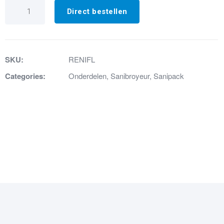
27.
Beluchterpijpje
Direct bestellen
Sanipack
aantal
SKU:
RENIFL
Categories:
Onderdelen
,
Sanibroyeur
,
Sanipack