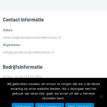
Contact informatie
Sales:
verkoop@sanitaironderdelenshop.nl
Algemeen:
info@sanitaironderdelenshop.nl
Bedrijfsinformatie
BTWnr: NL861437032B01
Wij gebruiken cookies om ervoor te zorgen dat we u de beste
KvKnr: 78527112
ervaring op onze website bieden. Als u doorgaat met het
gebruik van deze site, gaan we ervan uit dat u hiermee
tevreden bent.
Copyright
2026
Sanitaironderdelenshop.nl
-
Retourneren -
Bestellen en bezorgen -
Algemene voorwaarden
-
Sitemap
-
Accepteren
Niet accepteren
Meer informatie