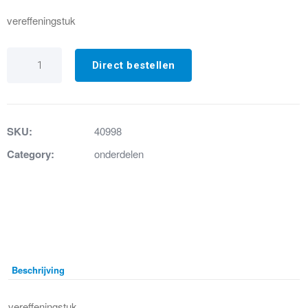
vereffeningstuk
2.
Hoogtevereffeningsstuk
Direct bestellen
Sanifos
500
aantal
SKU:
40998
Category:
onderdelen
Beschrijving
vereffeningstuk