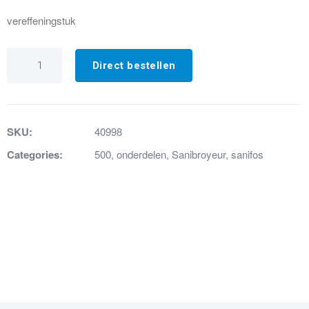
vereffeningstuk
2.
Hoogtevereffeningsstuk
Direct bestellen
Sanifos
500
aantal
SKU:
40998
Categories:
500
,
onderdelen
,
Sanibroyeur
,
sanifos