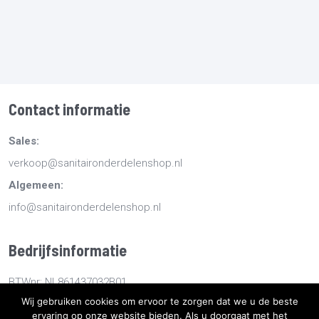
Contact informatie
Sales:
verkoop@sanitaironderdelenshop.nl
Algemeen:
info@sanitaironderdelenshop.nl
Bedrijfsinformatie
BTWnr: NL861437032B01
Wij gebruiken cookies om ervoor te zorgen dat we u de beste
KvKnr: 78527112
ervaring op onze website bieden. Als u doorgaat met het