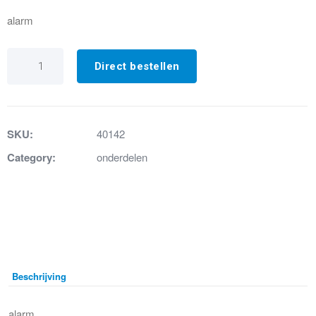
alarm
Sanifos
250-
Direct bestellen
Alarm
aantal
SKU:
40142
Category:
onderdelen
Beschrijving
alarm