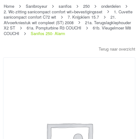
Home
Sanibroyeur
sanifos
250
onderdelen
2. Wc-zitting sanicompact comfort wit+bevestigingsset
1. Cuvette
sanicompact comfort C72 wit
7. Knijpklem 15.7
21.
Afvoerkniestuk wit compleet (ST) 2008
21a. Terugslagklephouder
X2 ST
61a. Pompturbine R3 COUCHI
61b. Vleugelmoer M8
COUCHI
Sanifos 250- Alarm
Terug naar overzicht