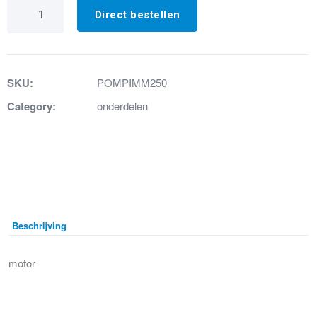
3.
Motor
Direct bestellen
Sanifos
250
aantal
SKU:
POMPIMM250
Category:
onderdelen
Beschrijving
motor