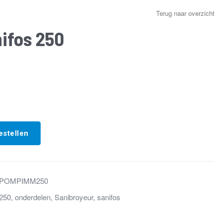
Terug naar overzicht
nifos 250
estellen
POMPIMM250
250
,
onderdelen
,
Sanibroyeur
,
sanifos