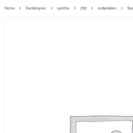
Home
Sanibroyeur
sanifos
250
onderdelen
San