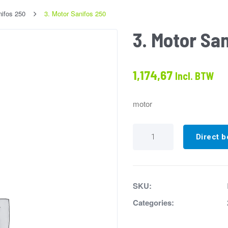
ifos 250
3. Motor Sanifos 250
3. Motor Sa
1,174,67
Incl. BTW
motor
3.
Motor
Direct b
Sanifos
250
aantal
SKU:
Categories: