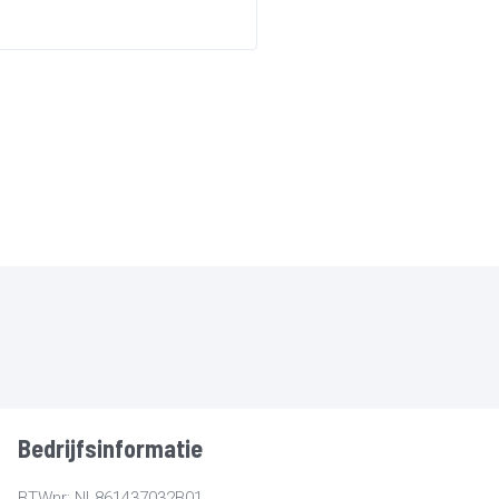
Bedrijfsinformatie
BTWnr: NL861437032B01