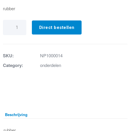
rubber
set
rubber
Direct bestellen
moffen
cubic
aantal
SKU:
NP1000014
Category:
onderdelen
Beschrijving
rubber