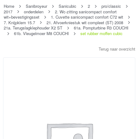
Home
Sanibroyeur
Sanicubic
2
pro/classic
2017
onderdelen
2. Wc-zitting sanicompact comfort
wit+bevestigingsset
1. Cuvette sanicompact comfort C72 wit
7. Knijpklem 15.7
21. Afvoerkniestuk wit compleet (ST) 2008
21a. Terugslagklephouder X2 ST
61a. Pompturbine R3 COUCHI
61b. Vleugelmoer M8 COUCHI
set rubber moffen cubic
Terug naar overzicht