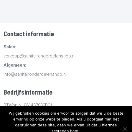
Contact informatie
Sales:
verkoop@sanitaironderdelenshop.nl
Algemeen:
info@sanitaironderdelenshop.nl
Bedrijfsinformatie
BTWnr: NL861437032B01
Wij gebruiken cookies om ervoor te zorgen dat we u de beste
KvKnr: 78527112
ervaring op onze website bieden. Als u doorgaat met het
gebruik van deze site, gaan we ervan uit dat u hiermee
tevreden bent.
Copyright
2026
Sanitaironderdelenshop.nl
-
Retourneren -