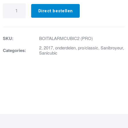
90.
Cubic
Direct bestellen
2
alarmdisplay
aantal
SKU:
BOITALARMCUBIC2 (PRO)
2
,
2017
,
onderdelen
,
pro/classic
,
Sanibroyeur
,
Categories:
Sanicubic