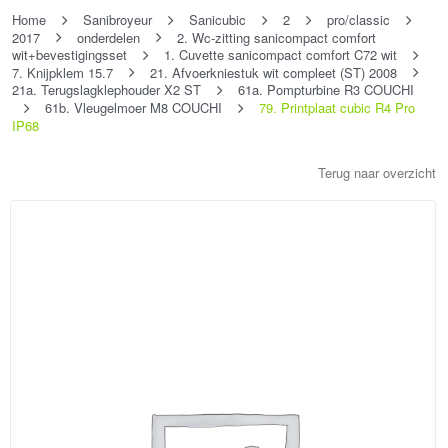
Home
Sanibroyeur
Sanicubic
2
pro/classic
2017
onderdelen
2. Wc-zitting sanicompact comfort
wit+bevestigingsset
1. Cuvette sanicompact comfort C72 wit
7. Knijpklem 15.7
21. Afvoerkniestuk wit compleet (ST) 2008
21a. Terugslagklephouder X2 ST
61a. Pompturbine R3 COUCHI
61b. Vleugelmoer M8 COUCHI
79. Printplaat cubic R4 Pro
IP68
Terug naar overzicht