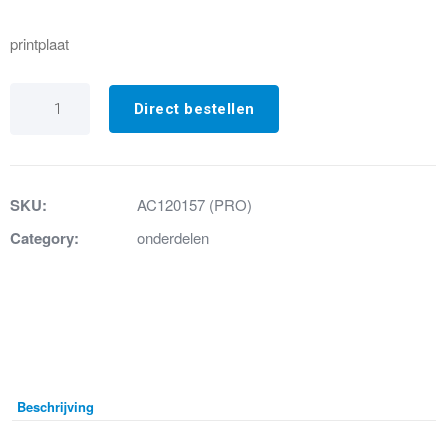
printplaat
79.
Printplaat
Direct bestellen
cubic
R4
Pro
IP68
aantal
SKU:
AC120157 (PRO)
Category:
onderdelen
Beschrijving