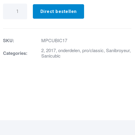
3.
Motor
Direct bestellen
sanicubic
1-
2
IP68
aantal
SKU:
MPCUBIC17
2
,
2017
,
onderdelen
,
pro/classic
,
Sanibroyeur
,
Categories:
Sanicubic