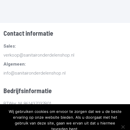
Contact informatie
Sales:
verkoop@sanitaironderdelenshop.nl
Algemeen:
info@sanitaironderdelenshop.nl
Bedrijfsinformatie
BTWnr: NL861437032B01
Wij gebruiken cookies om ervoor te zorgen dat we u de beste
KvKnr: 78527112
ervaring op onze website bieden. Als u doorgaat met het
gebruik van deze site, gaan we ervan uit dat u hiermee
tevreden bent.
Copyright
2026
Sanitaironderdelenshop.nl
-
Retourneren -