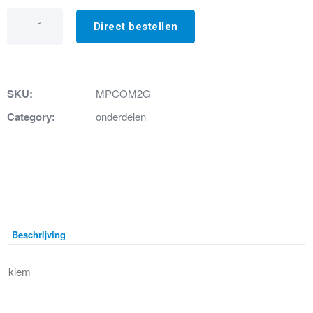
37.
Wormklem
Direct bestellen
32/50
aantal
SKU:
MPCOM2G
Category:
onderdelen
Beschrijving
klem