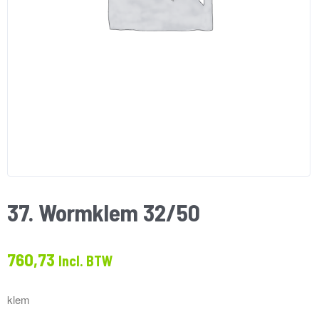
37. Wormklem 32/50
760,73
Incl. BTW
klem