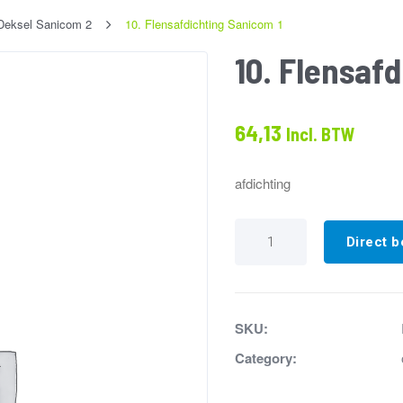
Deksel Sanicom 2
10. Flensafdichting Sanicom 1
10. Flensaf
64,13
Incl. BTW
afdichting
10.
Flensafdichting
Direct b
Sanicom
1
aantal
SKU:
Category: