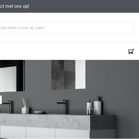
act met ons op!
1