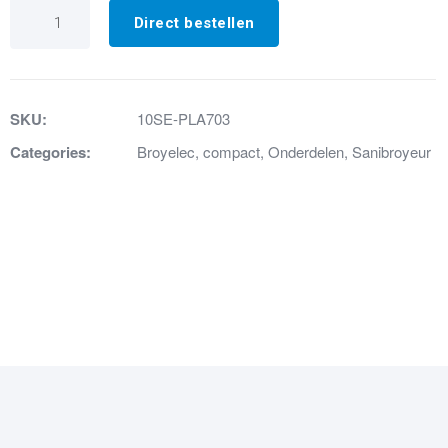
21.
Ophangrubber
Direct bestellen
motor
WCX
aantal
SKU:
10SE-PLA703
Categories:
Broyelec
,
compact
,
Onderdelen
,
Sanibroyeur