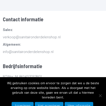
Contact informatie
Sales:
verkoop@sanitaironderdelenshop.nl
Algemeen:
info@sanitaironderdelenshop.nl
Bedrijfsinformatie
BTWnr: NL861437032B01
Wij gebruiken cookies om ervoor te zorgen dat we u de beste
KvKnr: 78527112
ervaring op onze website bieden. Als u doorgaat met het
gebruik van deze site, gaan we ervan uit dat u hiermee
tevreden bent.
Copyright
2026
Sanitaironderdelenshop.nl
-
Retourneren -
Bestellen en bezorgen -
Algemene voorwaarden
-
Sitemap
-
Accepteren
Niet accepteren
Meer informatie