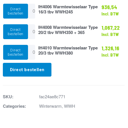
16/2
tbv
IH4006
IH4006 Warmtewisselaar Type
936,54
Direct
WWH230
Warmtewisselaar
16/3 tbv WWH245
bestellen
Incl. BTW
+
Type
235
16/3
aantal
tbv
IH4008
IH4008 Warmtewisselaar Type
1,067,22
Direct
WWH245
Warmtewisselaar
20/2 tbv WWH350 + 365
bestellen
Incl. BTW
aantal
Type
20/2
tbv
IH4010
IH4010 Warmtewisselaar Type
1,326,16
Direct
WWH350
Warmtewisselaar
20/3 tbv WWH380
bestellen
Incl. BTW
+
Type
365
20/3
aantal
tbv
Direct bestellen
WWH380
aantal
SKU:
fac24ae8c771
Categories:
Winterwarm
,
WWH