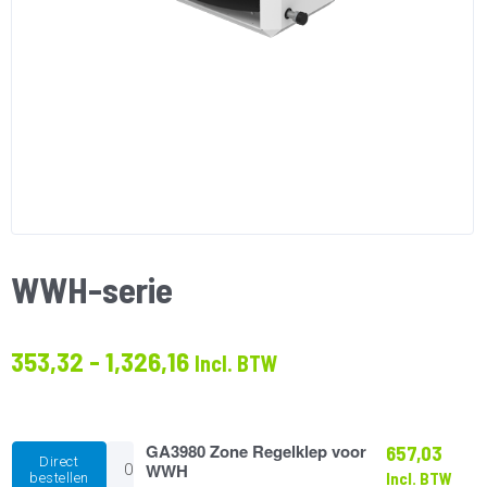
WWH-serie
Prijsklasse:
353,32
-
1,326,16
Incl. BTW
€353.32
tot
€1,326.16
GA3980
GA3980 Zone Regelklep voor
657,03
Direct
Zone
WWH
Incl. BTW
bestellen