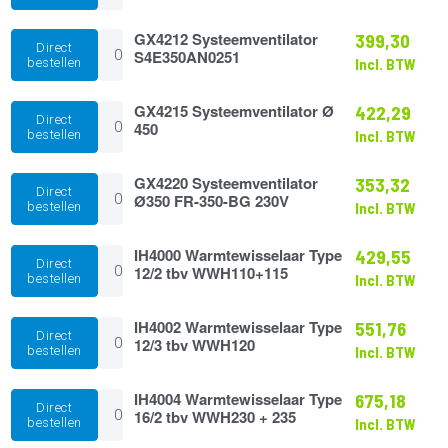
Regelklep
voor
GX4212
WWH
GX4212 Systeemventilator
399,30
Direct
Systeemventilator
aantal
S4E350AN0251
bestellen
Incl. BTW
S4E350AN0251
aantal
GX4215
GX4215 Systeemventilator Ø
422,29
Direct
Systeemventilator
450
bestellen
Incl. BTW
Ø
450
aantal
GX4220
GX4220 Systeemventilator
353,32
Direct
Systeemventilator
Ø350 FR-350-BG 230V
bestellen
Incl. BTW
Ø350
FR-
350-
IH4000
IH4000 Warmtewisselaar Type
429,55
Direct
BG
Warmtewisselaar
12/2 tbv WWH110+115
bestellen
Incl. BTW
230V
Type
aantal
12/2
tbv
IH4002
IH4002 Warmtewisselaar Type
551,76
Direct
WWH110+115
Warmtewisselaar
12/3 tbv WWH120
bestellen
Incl. BTW
aantal
Type
12/3
tbv
IH4004
IH4004 Warmtewisselaar Type
675,18
Direct
WWH120
Warmtewisselaar
16/2 tbv WWH230 + 235
bestellen
Incl. BTW
aantal
Type