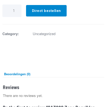
GA3980
Zone
Direct bestellen
Regelklep
voor
WWH
aantal
Category:
Uncategorized
Beoordelingen (0)
Reviews
There are no reviews yet.