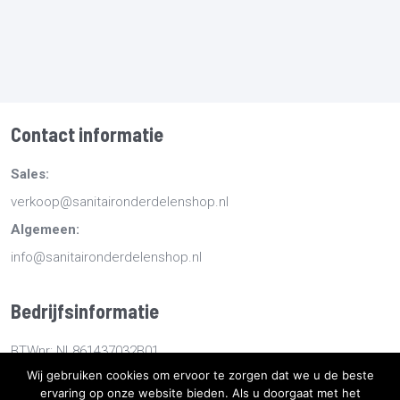
Contact informatie
Sales:
verkoop@sanitaironderdelenshop.nl
Algemeen:
info@sanitaironderdelenshop.nl
Bedrijfsinformatie
BTWnr: NL861437032B01
Wij gebruiken cookies om ervoor te zorgen dat we u de beste
KvKnr: 78527112
ervaring op onze website bieden. Als u doorgaat met het