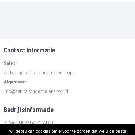
Contact informatie
Sales:
verkoop@sanitaironderdelenshop.nl
Algemeen:
info@sanitaironderdelenshop.nl
Bedrijfsinformatie
BTWnr: NL861437032B01
Wij gebruiken cookies om ervoor te zorgen dat we u de beste
KvKnr: 78527112