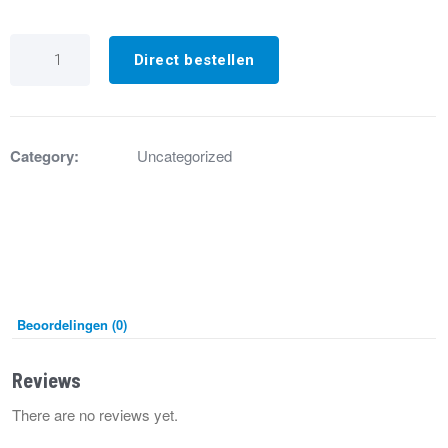
GX4220
Systeemventilator
Direct bestellen
Ø350
FR-
350-
BG
230V
Category:
Uncategorized
aantal
Beoordelingen (0)
Reviews
There are no reviews yet.