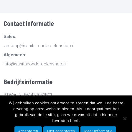
Contact informatie
Sales:
verkoop@sanitaironderdelenshop.nl
Algemeen:
info@sanitaironderdelenshop.nl
Bedrijfsinformatie
BTWnr: NL861437032B01
Wij gebruiken cookies om ervoor te zorgen dat we u de beste
KvKnr: 78527112
ervaring op onze website bieden. Als u doorgaat met het
gebruik van deze site, gaan we ervan uit dat u hiermee
Copyright
2026
Sanitaironderdelenshop.nl
-
Retourneren -
tevreden bent.
Bestellen en bezorgen -
Algemene voorwaarden
-
Sitemap
-
Accepteren
Niet accepteren
Meer informatie
Privacyverklaring
- Ontwikkeld door Best4u Group B.V.