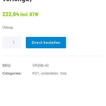
222,64
Incl. BTW
Uitloop
VR29B-
40
Direct bestellen
Voorste
stuk
uitloop
geborsteld
RVS
SKU:
VR29B-40
220mm
(100mm
Categories:
KV1
,
onderdelen
,
Vola
verlengd)
aantal