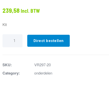
239,58
Incl. BTW
Kit
VR297-
20
Direct bestellen
Up-
grade
kit
geborsteld
chroom
SKU:
VR297-20
aantal
Category:
onderdelen