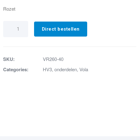
Rozet
VR260-
40.
Direct bestellen
Rozet
geborsteld
RVS
aantal
SKU:
VR260-40
Categories:
HV3
,
onderdelen
,
Vola