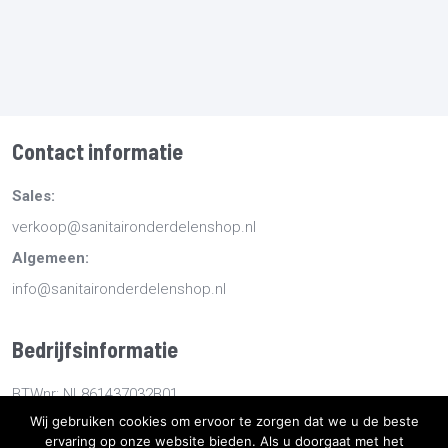
Contact informatie
Sales:
verkoop@sanitaironderdelenshop.nl
Algemeen:
info@sanitaironderdelenshop.nl
Bedrijfsinformatie
BTWnr: NL861437032B01
Wij gebruiken cookies om ervoor te zorgen dat we u de beste
KvKnr: 78527112
ervaring op onze website bieden. Als u doorgaat met het