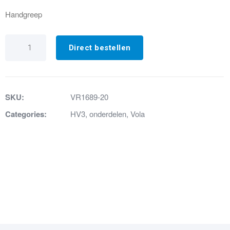
Handgreep
VR1689-
20
Direct bestellen
Handgreep
tbv
A14
geborsteld
chroom
SKU:
VR1689-20
aantal
Categories:
HV3
,
onderdelen
,
Vola