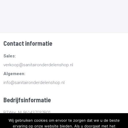
Contact informatie
Sales:
verkoop@sanitaironderdelenshop.nl
Algemeen:
info@sanitaironderdelenshop.nl
Bedrijfsinformatie
BTWnr: NL861437032B01
Wij gebruiken cookies om ervoor te zorgen dat we u de beste
KvKnr: 78527112
ervaring op onze website bieden. Als u doorgaat met het