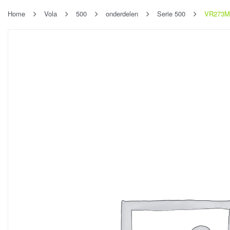
Home
Vola
500
onderdelen
Serie 500
VR273M-