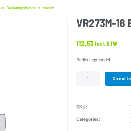
16 Bedieningshendel M chroom
VR273M-16 
112,53
Incl. BTW
Bedieningshendel
VR273M-
16
Direct b
Bedieningshendel
M
chroom
aantal
SKU:
Categories: