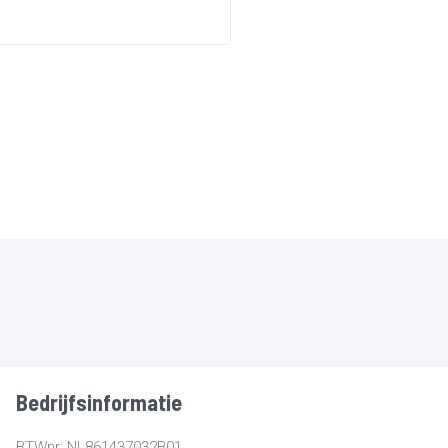
Bedrijfsinformatie
BTWnr: NL861437032B01