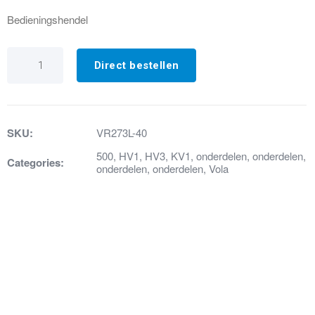
Bedieningshendel
VR273L-
40
Direct bestellen
Bedieningshendel
L
geborsteld
RVS
aantal
SKU:
VR273L-40
500
,
HV1
,
HV3
,
KV1
,
onderdelen
,
onderdelen
,
Categories:
onderdelen
,
onderdelen
,
Vola