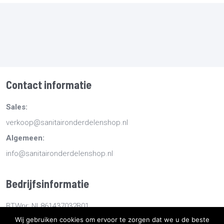
Contact informatie
Sales:
verkoop@sanitaironderdelenshop.nl
Algemeen:
info@sanitaironderdelenshop.nl
Bedrijfsinformatie
BTWnr: NL861437032B01
Wij gebruiken cookies om ervoor te zorgen dat we u de beste
KvKnr: 78527112