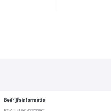
Bedrijfsinformatie
BTWnr: NL861437032B01