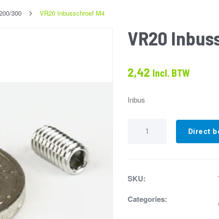
/200/300
VR20 Inbusschroef M4
VR20 Inbus
2,42
Incl. BTW
Inbus
VR20
Inbusschroef
Direct b
M4
aantal
SKU:
Categories: