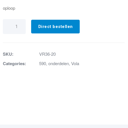
oploop
VR36-
20
Direct bestellen
Oploop
geborsteld
chroom
aantal
SKU:
VR36-20
Categories:
590
,
onderdelen
,
Vola