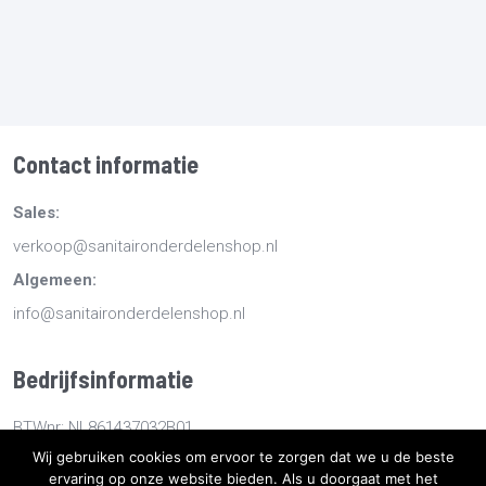
Contact informatie
Sales:
verkoop@sanitaironderdelenshop.nl
Algemeen:
info@sanitaironderdelenshop.nl
Bedrijfsinformatie
BTWnr: NL861437032B01
Wij gebruiken cookies om ervoor te zorgen dat we u de beste
KvKnr: 78527112
ervaring op onze website bieden. Als u doorgaat met het