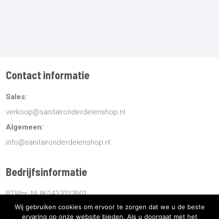
Contact informatie
Sales:
verkoop@sanitaironderdelenshop.nl
Algemeen:
info@sanitaironderdelenshop.nl
Bedrijfsinformatie
BTWnr: NL861437032B01
Wij gebruiken cookies om ervoor te zorgen dat we u de beste
KvKnr: 78527112
ervaring op onze website bieden. Als u doorgaat met het