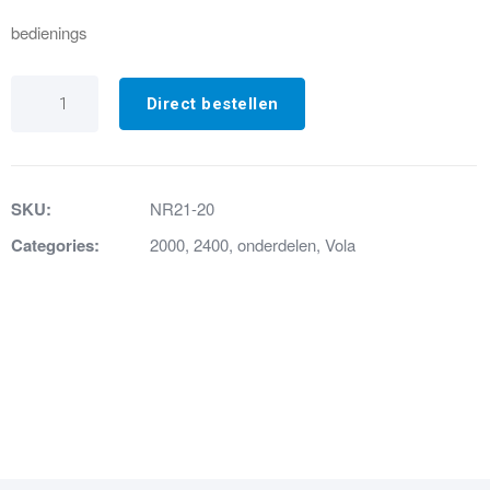
bedienings
NR21-
20
Direct bestellen
Bedieningsknop
geborsteld
chroom
aantal
SKU:
NR21-20
Categories:
2000
,
2400
,
onderdelen
,
Vola