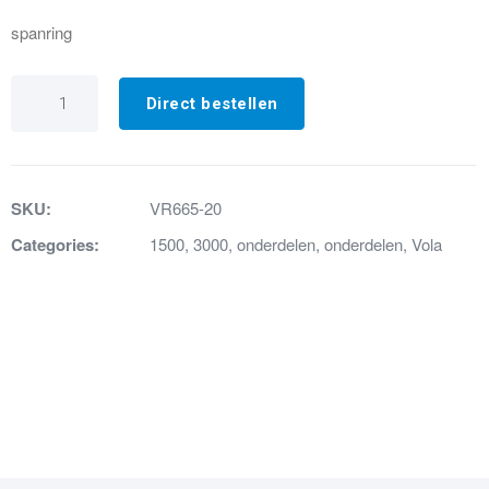
spanring
VR665-
20
Direct bestellen
Spanring
geborsteld
chroom
aantal
SKU:
VR665-20
Categories:
1500
,
3000
,
onderdelen
,
onderdelen
,
Vola