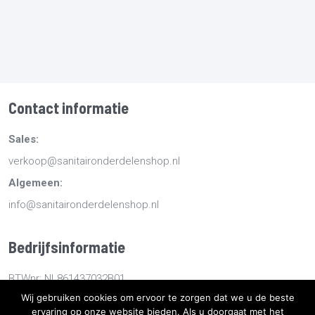
Contact informatie
Sales:
verkoop@sanitaironderdelenshop.nl
Algemeen:
info@sanitaironderdelenshop.nl
Bedrijfsinformatie
BTWnr: NL861437032B01
Wij gebruiken cookies om ervoor te zorgen dat we u de beste
KvKnr: 78527112
ervaring op onze website bieden. Als u doorgaat met het