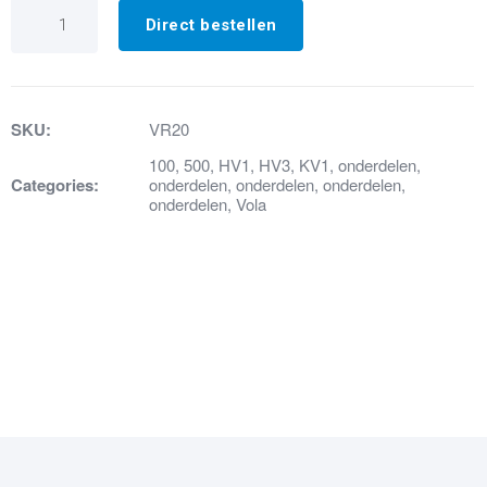
VR20
Inbusschroef
Direct bestellen
M4
aantal
SKU:
VR20
100
,
500
,
HV1
,
HV3
,
KV1
,
onderdelen
,
Categories:
onderdelen
,
onderdelen
,
onderdelen
,
onderdelen
,
Vola