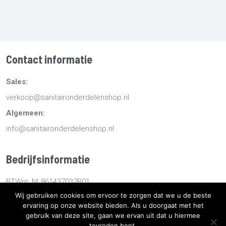
Contact informatie
Sales:
verkoop@sanitaironderdelenshop.nl
Algemeen:
info@sanitaironderdelenshop.nl
Bedrijfsinformatie
BTWnr: NL861437032B01
Wij gebruiken cookies om ervoor te zorgen dat we u de beste
KvKnr: 78527112
ervaring op onze website bieden. Als u doorgaat met het
gebruik van deze site, gaan we ervan uit dat u hiermee
tevreden bent.