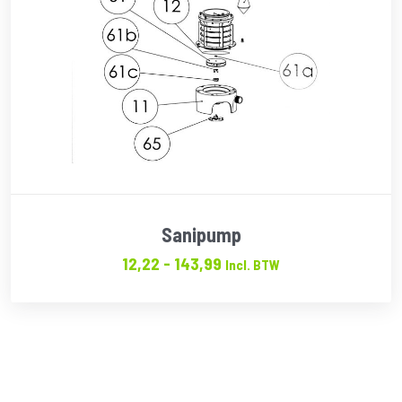
Sanipump
Prijsklasse:
12,22
-
143,99
Incl. BTW
€12.22
tot
€143.99