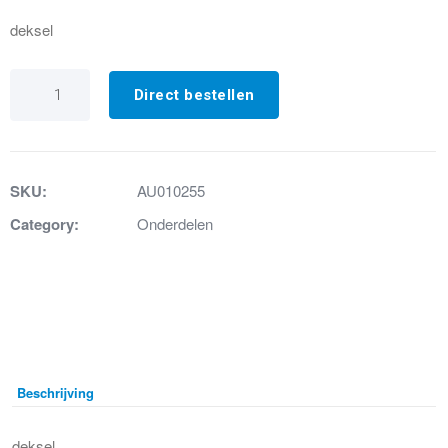
deksel
2b.
Packing
Direct bestellen
deksel
Saniplus
Silence
aantal
SKU:
AU010255
Category:
Onderdelen
Beschrijving
deksel